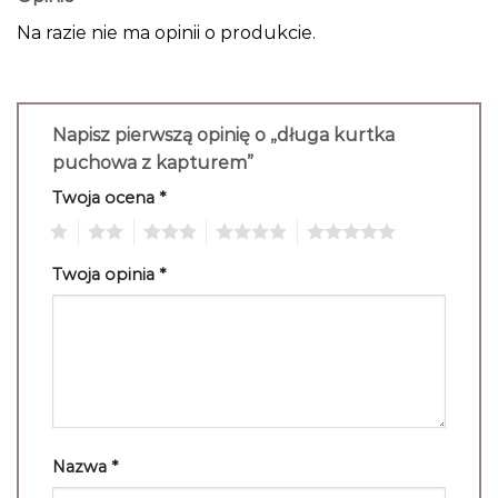
Na razie nie ma opinii o produkcie.
Napisz pierwszą opinię o „długa kurtka
puchowa z kapturem”
Twoja ocena
*
1
2
3
4
5
Twoja opinia
*
Nazwa
*