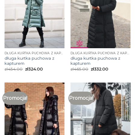
DŁUGA KURTKA PUCHOWA Z KAPTUREM
DŁUGA KURTKA PUCHOWA Z KAPTUREM
długa kurtka puchowa z
długa kurtka puchowa z
kapturem
kapturem
zł
454.00
zł
324.00
zł
465.00
zł
332.00
Promocja!
Promocja!