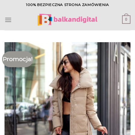
Skip
100% BEZPIECZNA STRONA ZAMÓWIENIA
to
content
0
Promocja!