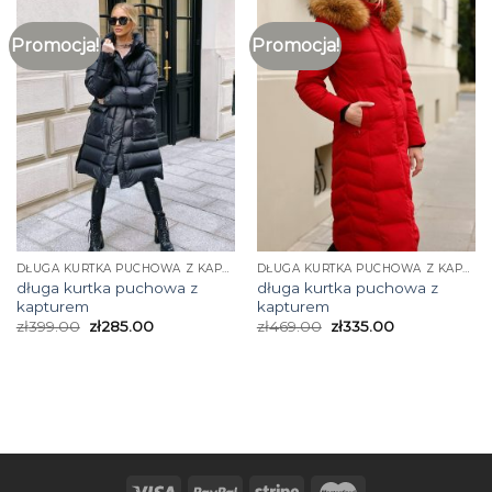
Promocja!
Promocja!
DŁUGA KURTKA PUCHOWA Z KAPTUREM
DŁUGA KURTKA PUCHOWA Z KAPTUREM
długa kurtka puchowa z
długa kurtka puchowa z
kapturem
kapturem
zł
399.00
zł
285.00
zł
469.00
zł
335.00