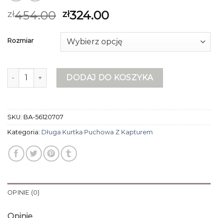
454.00
324.00
zł
zł
Rozmiar
ilość długa kurtka puchowa z kapturem
DODAJ DO KOSZYKA
SKU:
BA-56120707
Kategoria:
Długa Kurtka Puchowa Z Kapturem
OPINIE (0)
Opinie