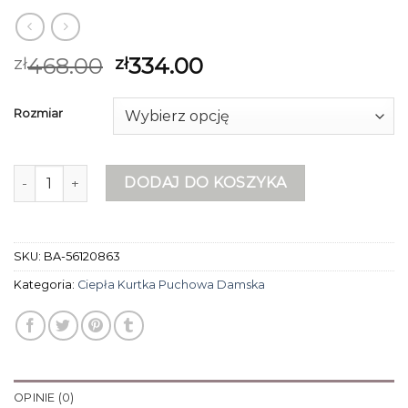
468.00
334.00
zł
zł
Rozmiar
ilość ciepła kurtka puchowa damska
DODAJ DO KOSZYKA
SKU:
BA-56120863
Kategoria:
Ciepła Kurtka Puchowa Damska
OPINIE (0)