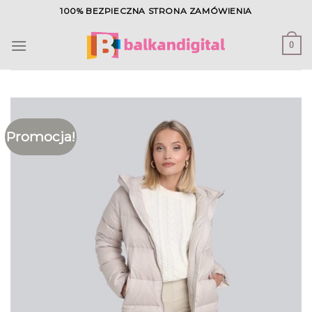
Skip
100% BEZPIECZNA STRONA ZAMÓWIENIA
to
content
0
Promocja!