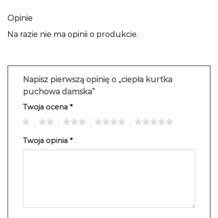
Opinie
Na razie nie ma opinii o produkcie.
Napisz pierwszą opinię o „ciepła kurtka
puchowa damska”
Twoja ocena
*
1
2
3
4
5
Twoja opinia
*