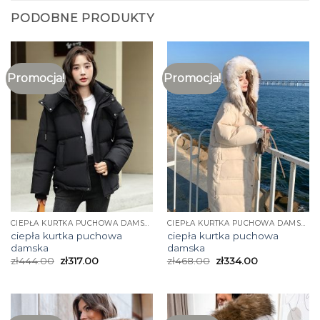
PODOBNE PRODUKTY
Promocja!
Promocja!
CIEPŁA KURTKA PUCHOWA DAMSKA
CIEPŁA KURTKA PUCHOWA DAMSKA
ciepła kurtka puchowa
ciepła kurtka puchowa
damska
damska
zł
444.00
zł
317.00
zł
468.00
zł
334.00