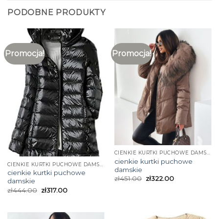
PODOBNE PRODUKTY
Promocja!
Promocja!
CIENKIE KURTKI PUCHOWE DAMSKIE
cienkie kurtki puchowe
CIENKIE KURTKI PUCHOWE DAMSKIE
damskie
cienkie kurtki puchowe
zł
451.00
zł
322.00
damskie
zł
444.00
zł
317.00