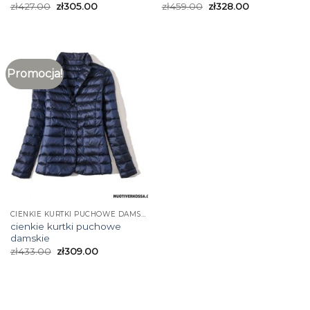
zł
427.00
zł
305.00
zł
459.00
zł
328.00
Promocja!
CIENKIE KURTKI PUCHOWE DAMSKIE
cienkie kurtki puchowe
damskie
zł
433.00
zł
309.00