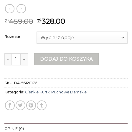
459.00
328.00
zł
zł
Rozmiar
ilość cienkie kurtki puchowe damskie
DODAJ DO KOSZYKA
SKU:
BA-56120176
Kategoria:
Cienkie Kurtki Puchowe Damskie
OPINIE (0)