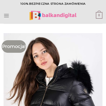
Skip
100% BEZPIECZNA STRONA ZAMÓWIENIA
to
content
0
Promocja!