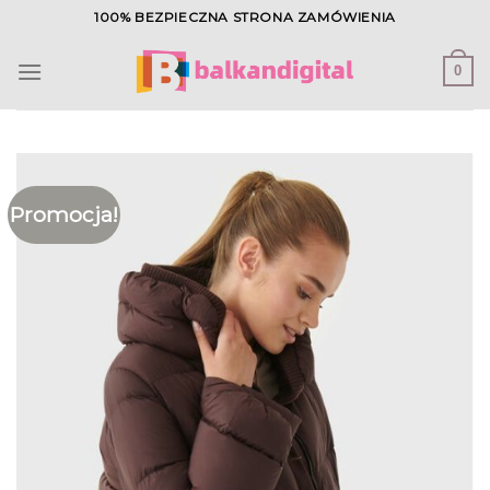
Skip
100% BEZPIECZNA STRONA ZAMÓWIENIA
to
content
0
Promocja!