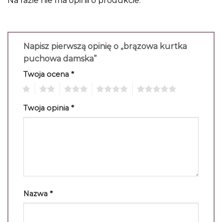
Na razie nie ma opinii o produkcie.
Napisz pierwszą opinię o „brązowa kurtka
puchowa damska”
Twoja ocena
*
1
2
3
4
5
Twoja opinia
*
Nazwa
*