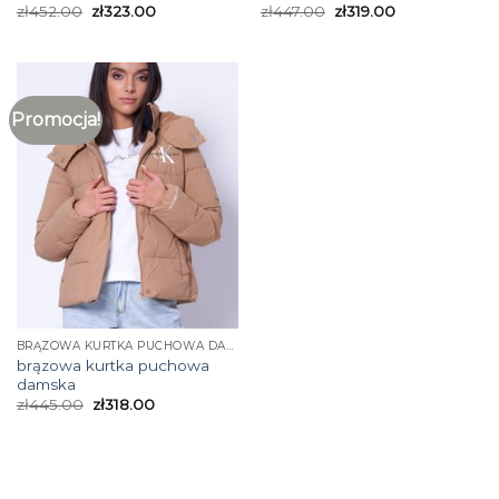
zł
452.00
zł
323.00
zł
447.00
zł
319.00
Promocja!
BRĄZOWA KURTKA PUCHOWA DAMSKA
brązowa kurtka puchowa
damska
zł
445.00
zł
318.00