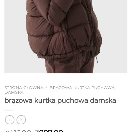
STRONA GŁÓWNA
/
BRĄZOWA KURTKA PUCHOWA
DAMSKA
brązowa kurtka puchowa damska
zł
zł