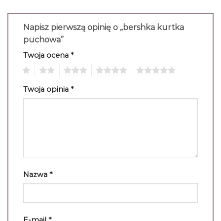
Napisz pierwszą opinię o „bershka kurtka
puchowa”
Twoja ocena
*
1
2
3
4
5
Twoja opinia
*
Nazwa
*
E-mail
*