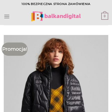
Skip
100% BEZPIECZNA STRONA ZAMÓWIENIA
to
content
0
Promocja!