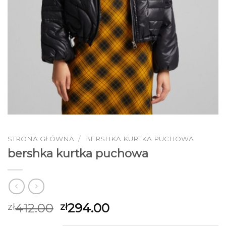
STRONA GŁÓWNA
/
BERSHKA KURTKA PUCHOWA
bershka kurtka puchowa
412.00
294.00
zł
zł