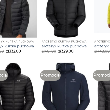
RYX KURTKA PUCHOWA
ARCTERYX KURTKA PUCHOWA
ARCTERY
ryx kurtka puchowa
arcteryx kurtka puchowa
arcteryx
00
zł
332.00
zł
461.00
zł
329.00
zł
448.00
cja!
Promocja!
Promocj