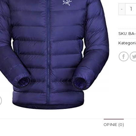
ilość a
SKU:
BA-
Kategori
OPINIE (0)