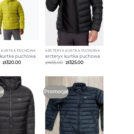
X KURTKA PUCHOWA
ARCTERYX KURTKA PUCHOWA
 kurtka puchowa
arcteryx kurtka puchowa
zł
320.00
zł
455.00
zł
325.00
a!
Promocja!