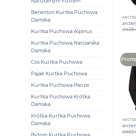
Naturalnym Futrem
Benetton Kurtka Puchowa
ARCTE
Damska
arcte
zł
438
Kurtka Puchowa Alpinus
Kurtka Puchowa Narciarska
Damska
Promo
Cos Kurtka Puchowa
Pajak Kurtka Puchowa
Kurtka Puchowa Pierze
Kurtka Puchowa Krótka
Damska
Krótka Kurtka Puchowa
ARCTE
Damska
arcte
zł
462.
Bytom Kurtka Puchowa