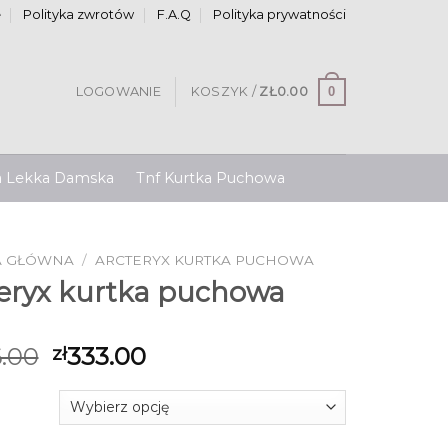
e
Polityka zwrotów
F.A.Q
Polityka prywatności
0
LOGOWANIE
KOSZYK /
ZŁ
0.00
a Lekka Damska
Tnf Kurtka Puchowa
A GŁÓWNA
/
ARCTERYX KURTKA PUCHOWA
teryx kurtka puchowa
.00
333.00
zł