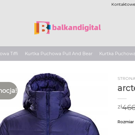
Kontaktow
wa Tiffi
Kurtka Puchowa Pull And Bear
Kurtka Puchow
STRON
arc
ocja!
466
zł
Rozmiar