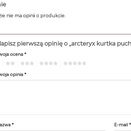
ie
zie nie ma opinii o produkcie.
apisz pierwszą opinię o „arcteryx kurtka pu
woja ocena
*
2
3
4
5
woja opinia
*
azwa
*
E-mail
*