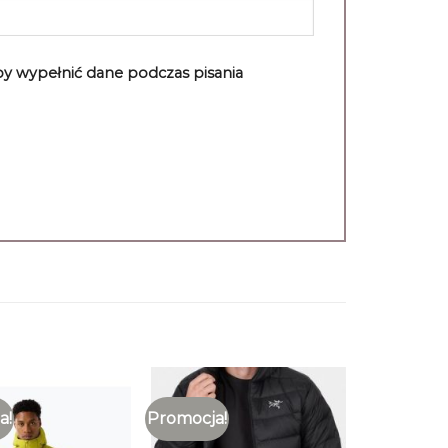
aby wypełnić dane podczas pisania
a!
Promocja!