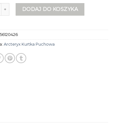
rcteryx kurtka puchowa
DODAJ DO KOSZYKA
56120426
a:
Arcteryx Kurtka Puchowa