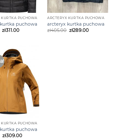
X KURTKA PUCHOWA
ARCTERYX KURTKA PUCHOWA
 kurtka puchowa
arcteryx kurtka puchowa
zł
311.00
zł
405.00
zł
289.00
a!
X KURTKA PUCHOWA
 kurtka puchowa
zł
309.00