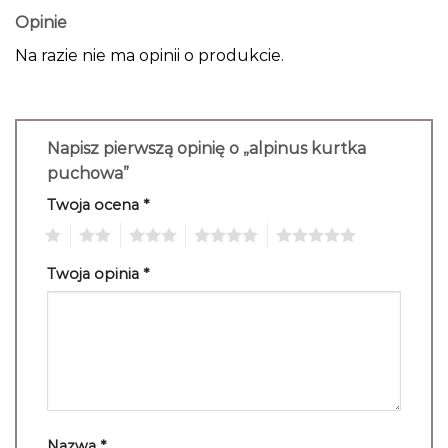
Opinie
Na razie nie ma opinii o produkcie.
Napisz pierwszą opinię o „alpinus kurtka
puchowa”
Twoja ocena
*
1
2
3
4
5
Twoja opinia
*
Nazwa
*