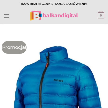
Skip
100% BEZPIECZNA STRONA ZAMÓWIENIA
to
content
0
Promocja!