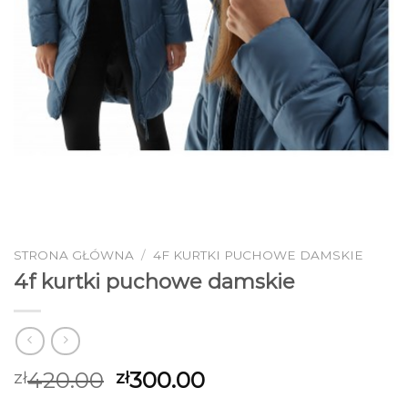
STRONA GŁÓWNA
/
4F KURTKI PUCHOWE DAMSKIE
4f kurtki puchowe damskie
420.00
300.00
zł
zł