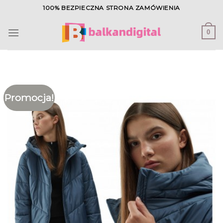
Skip
100% BEZPIECZNA STRONA ZAMÓWIENIA
to
content
0
Promocja!