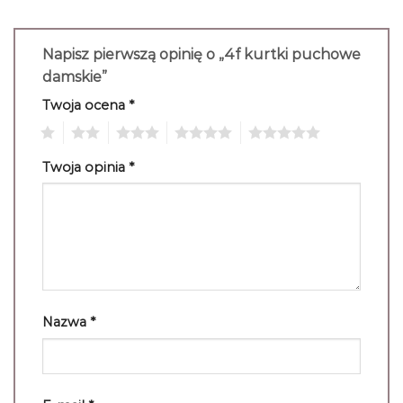
Napisz pierwszą opinię o „4f kurtki puchowe
damskie”
Twoja ocena
*
1
2
3
4
5
Twoja opinia
*
Nazwa
*